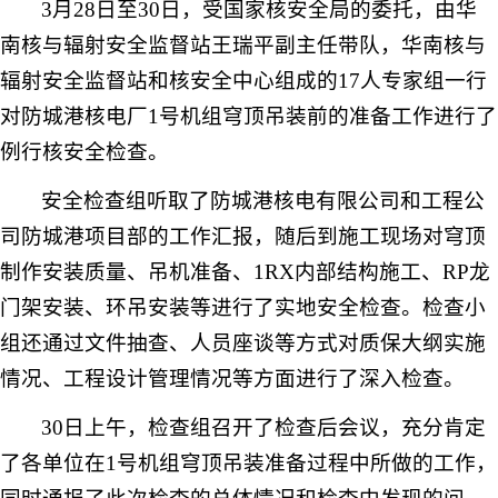
3
月
28
日
至
30
日，受国家核安全局的委托，由华
南核与辐射安全监督站王瑞平副主任带队，华南核与
辐射安全监督站和核安全中心组成的
17
人专家组一行
对防城港核电厂
1
号机组穹顶吊装前的准备工作进行了
例行核安全检查。
安全检查组听取了防城港核电有限公司和工程公
司防城港项目部的工作汇报，随后到施工现场对穹顶
制作安装质量、吊机准备、
1RX
内部结构施工、
RP
龙
门架安装、环吊安装等进行了实地安全检查。检查小
组还通过文件抽查、人员座谈等方式对质保大纲实施
情况、工程设计管理情况等方面进行了深入检查。
30
日上午，检查组召开了检查后会议，充分肯定
了各单位在
1
号机组穹顶吊装准备过程中所做的工作，