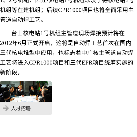
1
、
2
号机组、阳江核电站
1
号机组以及宁德核电站
2
号
机组等在建机组；后续
CPR1000
项目也将全面采用主
管道自动焊工艺。
台山核电站
1
号机组主管道现场焊接预计将在
2012
年
6
月正式开启，这将是自动焊工艺首次在国内
三代核电堆型中应用，也标志着中广核主管道自动焊
工艺将进入
CPR1000
项目和三代
EPR
项目统筹实施的
新阶段。