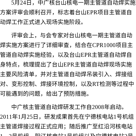
5
月
24
日
，中广核台山核电一期主管道自动焊实施
方案评审会顺利召开，标志着台山
EPR
项目主管道自
动焊工作正式进入现场实施阶段。
评审会上，与会专家对台山核电一期主管道自动
焊实施方案进行了详细审查，结合在
CPR1000
项目主
管道自动焊实施经验，以及台山
EPR
主管道自动焊自
身特点，梳理提出了台山
EPR
主管道自动焊现场实施
主要风险清单，并对主管道自动焊吊装引入、焊接组
对、变形控制、焊接环境控制，以及
RT
检测等过程中
可能遇到的问题，给出了预防措施。
中广核主管道自动焊研发工作自
2008
年启动。
2011
年
1
月
25
日，研发成果首先在宁德核电站
1
号机组
主管道焊接过程正式应用；随后推广至红沿河核电站