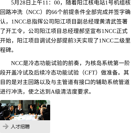
5
月
28
日
上午
11
：
00
，随着阳江核电站
1
号机组核
回路冲洗（
NCC
）的
66
个前提条件全部完成并签字确
认，
1NCC
总指挥公司阳江项目副总经理黄清武签署
了开工令，公司阳江项目总经理郝坚宣布
1NCC
正式
开始，阳江项目调试分部提前
3
天实现了
1NCC
二级里
程碑。
NCC
是冷态功能试验的前奏，为核岛系统第一阶
段开盖冷试及后续冷态功能试验（
CFT
）做准备。其
目的是对主回路以及与主管道有接口的辅助系统管道
进行冲洗，使之达到
A
级清洁度要求。