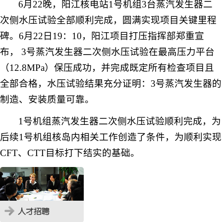
6
月
22
晚，阳江核电站
1
号机组
3
台蒸汽发生器二
次侧水压试验全部顺利完成，圆满实现项目关键里程
碑。
6
月
22
日
19
：
10
，阳江项目打压指挥部郑重宣
布，
3
号蒸汽发生器二次侧水压试验在最高压力平台
（
12.8MPa
）保压成功，并完成既定所有检查项目且
全部合格，水压试验结果充分证明：
3
号蒸汽发生器的
制造、安装质量可靠。
1
号机组蒸汽发生器二次侧水压试验顺利完成，为
后续
1
号机组核岛内相关工作创造了条件，为顺利实现
CFT
、
CTT
目标打下结实的基础。