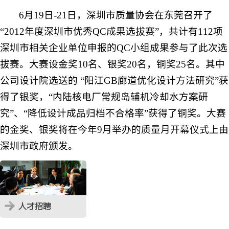
6
月
19
日
-21
日，深圳市质量协会在东莞召开了
“
2012
年度深圳市优秀
QC
成果选拔赛”，共计有
112
项
深圳市相关企业单位申报的
QC
小组成果参与了此次选
拔赛。大赛设金奖
10
名、银奖
20
名，铜奖
25
名。其中
公司设计院选送的 “阳江
GB
廊道优化设计方法研究”获
得了银奖，“内陆核电厂常规岛辅机冷却水方案研
究”、“降低设计成品归档不合格率”获得了铜奖。大赛
的金奖、银奖将在今年
9
月举办的质量月开幕仪式上由
深圳市政府颁发。