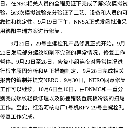
日，在
NSC
相关人员的全程见证下完成了第
3
次模拟试
验。这
3
次模拟试验充分验证了工艺、设备和人员的可
靠性和稳定性。
9
月
19
日下午，
NNSA
正式发函批准采
用德阳中瑞方案进行修复。
9
月
21
日
，
29
号主螺栓孔产品修复正式开始。
9
月
22
日发现部分螺纹切削不完整的异常情况，修复工作
暂停。
9
月
23
日至
28
日，修复小组连夜对异常情况进
行根本原因分析和纠正措施制定，
9
月
28
日完成相关
报告的编制并提交
NERO
。
9
月
30
日，
NERO
同意修复
工作可以继续。
10
月
6
日至
10
日，由
DNMC
和一重分
别完成螺纹轻微修理以及防差错装置底板冷装的扫尾
工作。至此，红沿河核电厂
1
号机
RPV 29
号主螺栓孔
修复工作完成。