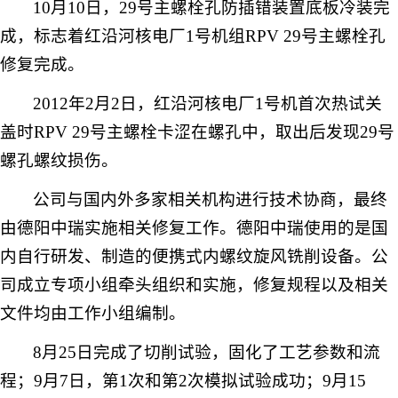
10
月
10
日
，
29
号主螺栓孔防插错装置底板冷装完
成，标志着红沿河核电厂
1
号机组
RPV 29
号主螺栓孔
修复完成。
2012
年
2
月
2
日
，红沿河核电厂
1
号机首次热试关
盖时
RPV 29
号主螺栓卡涩在螺孔中，取出后发现
29
号
螺孔螺纹损伤。
公司与国内外多家相关机构进行技术协商，最终
由德阳中瑞实施相关修复工作。德阳中瑞使用的是国
内自行研发、制造的便携式内螺纹旋风铣削设备。公
司成立专项小组牵头组织和实施，修复规程以及相关
文件均由工作小组编制。
8
月
25
日
完成了切削试验，固化了工艺参数和流
程；
9
月
7
日，第
1
次和第
2
次模拟试验成功；
9
月
15