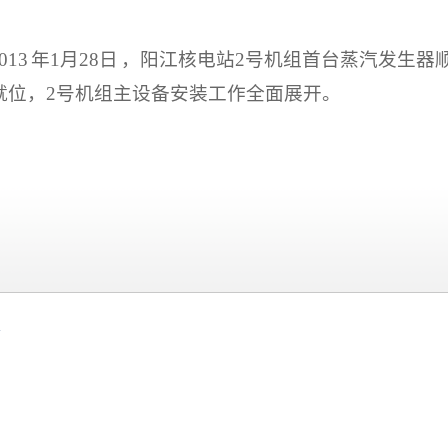
013
年
1
月
28
日
，阳江核电站
2
号机组首台蒸汽发生器
就位，
2
号机组主设备安装工作全面展开。
号