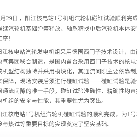
月
29
日
，阳江核电站
1
号机组汽轮机碰缸试验顺利完
是继汽轮机基础弹簧释放、轴系精找中后汽轮机本体安
工序！
阳江核电站汽轮发电机组采用德国西门子技术设计，由
电气集团联合制造，是国内首台采用西门子技术的核电
该机型结构独特并采用模块化，其通流间隙主要依靠制
来保障，现场安装后须进行碰缸试验——碰缸试验是验
间通流间隙的唯一手段，碰缸试验准确性、精确性均直
电机组的安全与性能，其重要性尤为突出。
阳江核电站
1
号机组汽轮机碰缸试验的顺利完成，为
1
号
参与热试等重要目标的实现奠定了坚实基础。