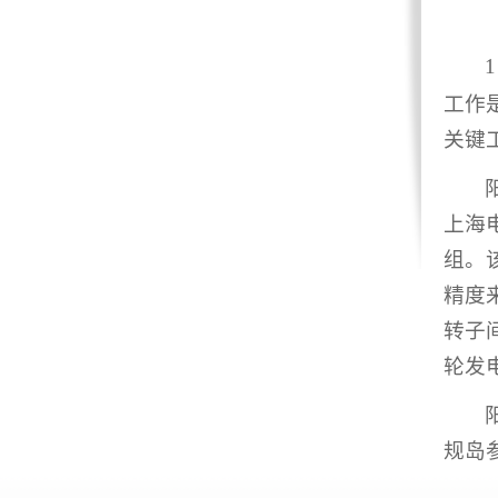
1
工作
关键
上海
组。
精度
转子
轮发
规岛