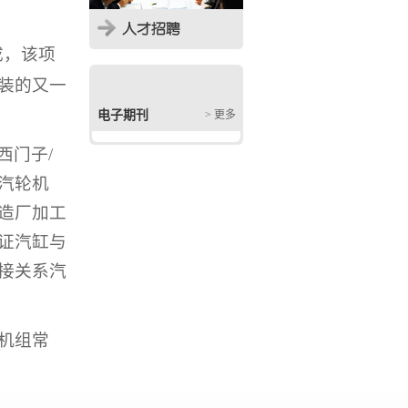
成，该项
装的又一
电子期刊
> 更多
西门子
/
汽轮机
造厂加工
证汽缸与
接关系汽
机组常