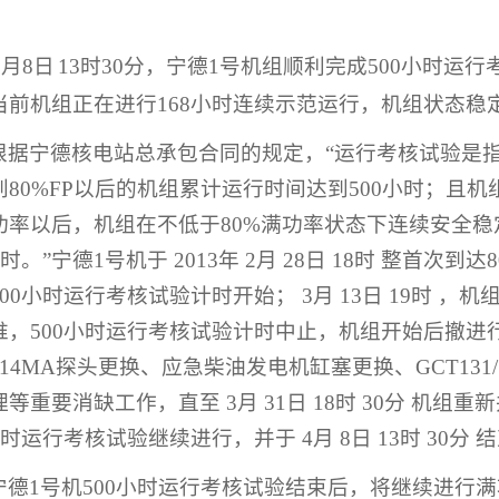
月
8
日
13
时
30
分，宁德
1
号机组顺利完成
500
小时运行
当前机组正在进行
168
小时连续示范运行，机组状态稳
根据宁德核电站总承包合同的规定，“运行考核试验是
到
80%FP
以后的机组累计运行时间达到
500
小时；且机
功率以后，机组在不低于
80%
满功率状态下连续安全稳
时。”宁德
1
号机于
2013
年
2
月
28
日
18
时
整首次到达
00
小时运行考核试验计时开始；
3
月
13
日
19
时
，机
堆，
500
小时运行考核试验计时中止，机组开始后撤进
014MA
探头更换、应急柴油发电机缸塞更换、
GCT131
理等重要消缺工作，直至
3
月
31
日
18
时
30
分
机组重新
小时运行考核试验继续进行，并于
4
月
8
日
13
时
30
分
结
宁德
1
号机
500
小时运行考核试验结束后，将继续进行满