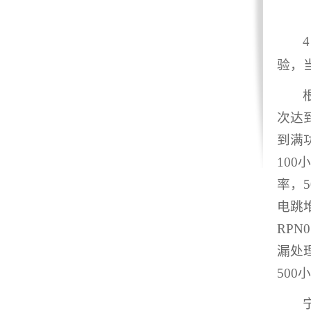
4
验，
次达
到满
100
小
率，
5
电跳
RPN
漏处
500