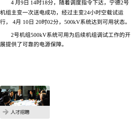
4
月
9
日
14
时
18
分，随着调度指令下达，宁德
2
号
机组主变一次送电成功，经过主变
24
小时空载试运
行，
4
月
10
日
20
时
02
分，
500kV
系统达到可用状态。
2
号机组
500kV
系统可用为后续机组调试工作的开
展提供了可靠的电源保障。