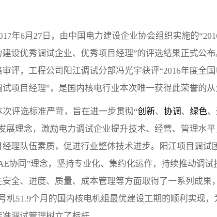
017
年
6
月
27
日，由中国电力建设企业协会组织实施的“
201
力建设优秀调试企业、优秀项目经理”的评选结果正式公布
格审评，工程公司阳江调试分部冯光宇获评“
2016
年度全国
调试项目经理”，是国内核电行业本次唯一获得此荣誉的从
本次评选标准严苛，旨在进一步贯彻“
创新
、
协调
、
绿色
、
的发展理念，激励电力调试企业提升技术、经营、管理水平
目经理队伍素质，促进行业整体技术进步。阳江项目调试
AE
协同”理念，坚持专业化、集约化运作，持续推动调试
在安全、进度、质量、成本管理等方面取得了一系列成果
号机
51.9
个月的国内核电机组最优建设工期的顺利实现，
标准调试管理树立了标杆。