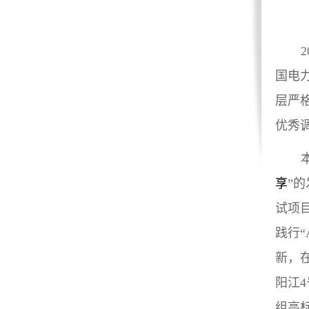
2
国电
层严
优秀
享
”
试项
践行“
新，
阳江
4
组高