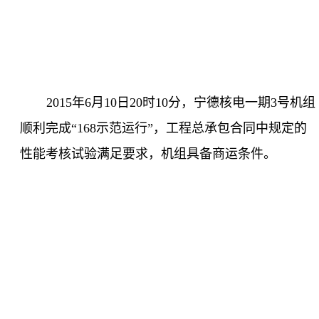
2015
年
6
月
10
日
20
时
10
分，宁德核电一期
3
号机组
顺利完成“
168
示范运行”，工程总承包合同中规定的
性能考核试验满足要求，机组具备商运条件。