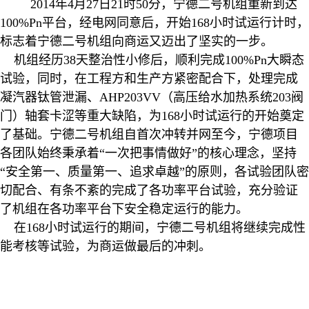
2014
年
4
月
27
日
21
时
50
分，宁德二号机组重新到达
100%Pn
平台，经电网同意后，开始
168
小时试运行计时，
标志着宁德二号机组向商运又迈出了坚实的一步。
机组经历
38
天整治性小修后，顺利完成
100%Pn
大瞬态
试验，同时，在工程方和生产方紧密配合下，处理完成
凝汽器钛管泄漏、
AHP203VV（高压给水加热系统203阀
门）
轴套卡涩等重大缺陷，为
168
小时试运行的开始奠定
了基础。宁德二号机组自首次冲转并网至今，宁德项目
各团队始终秉承着“一次把事情做好”的核心理念，坚持
“安全第一、质量第一、追求卓越”的原则，各试验团队密
切配合、有条不紊的完成了各功率平台试验，充分验证
了机组在各功率平台下安全稳定运行的能力。
在
168
小时试运行的期间，宁德二号机组将继续完成性
能考核等试验，为商运做最后的冲刺。