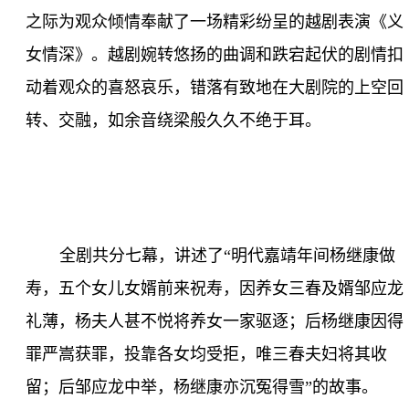
之际为观众倾情奉献了一场精彩纷呈的越剧表演《义
女情深》。越剧婉转悠扬的曲调和跌宕起伏的剧情扣
动着观众的喜怒哀乐，错落有致地在大剧院的上空回
转、交融，如余音绕梁般久久不绝于耳。
全剧共分七幕，讲述了“明代嘉靖年间杨继康做
寿，五个女儿女婿前来祝寿，因养女
三春
及婿邹应龙
礼薄，杨夫人甚不悦将养女一家驱逐；后杨继康因得
罪严嵩获罪，投靠各女均受拒，唯三春夫妇将其收
留；后邹应龙中举，杨继康亦沉冤得雪”的故事。