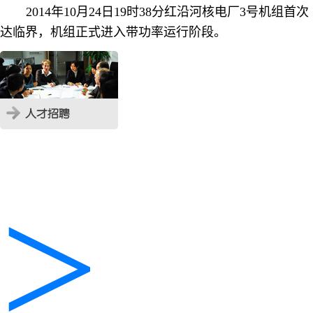
2014
年
10
月
24
日
19
时
38
分红沿河核电厂
3
号机组首次
达临界，机组正式进入带功率运行阶段。
>