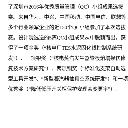
了深圳市
2016
年优秀质量管理（
QC
）小组成果选拔
赛。来自华为、中兴、中国移动、中国电信、联想等
多个行业领军企业的近
130
个
QC
小组参加了本次选拔
赛。设计院选送的
5
篇
QC
小组成果从中脱颖而出，获
得了一项金奖（“核电厂
TES
水泥固化线控制系统研
发”）、一项银奖（“核电蒸汽发生器管板熔塌损伤修
复技术方案研究”）、两项铜奖（“标准化支架自动选
型工具开发”、“新型凝汽器抽真空系统研发”）和一项
优秀奖（“降低低压开关柜保护安理会变更率”）。