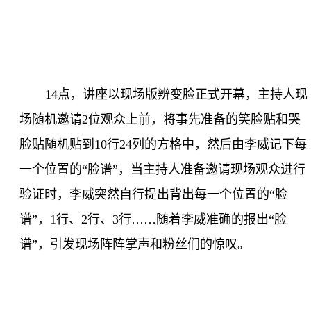
14
点，讲座以现场版辨变脸正式开幕，主持人现
场随机邀请
2
位观众上前，将事先准备的笑脸贴和哭
脸贴随机贴到
10
行
24
列的方格中，然后由李威记下每
一个位置的“脸谱”，当主持人准备邀请现场观众进行
验证时，李威突然自行提出背出每一个位置的“脸
谱”，
1
行、
2
行、
3
行……随着李威准确的报出“脸
谱”，引发现场阵阵掌声和粉丝们的惊叹。