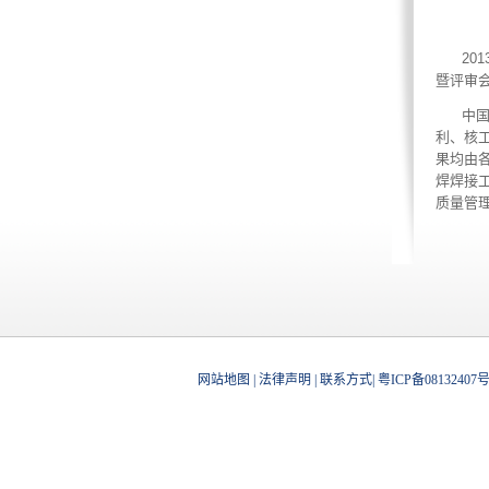
20
暨评审
中
利、核
果均由
焊焊接
质量管
网站地图
|
法律声明
|
联系方式
|
粤ICP备08132407