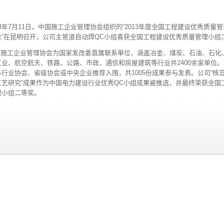
13年7月11日，中国施工企业管理协会组织的“2013年度全国工程建设优秀质量
会”在昆明召开，公司主管道自动焊QC小组喜获全国工程建设优秀质量管理小组
国施工企业管理协会为国家发改委直属联系单位，涵盖冶金、煤炭、石油、石化
工业、航空航天、铁路、公路、市政、通信和房屋建筑等行业共2400余家单位
各行业协会、省级协会或中央企业推荐入围，共1005份成果参与发表。公司“核
工艺研究”成果作为中国电力建设行业优秀QC小组成果被推选，并最终荣获全国
理小组二等奖。
号