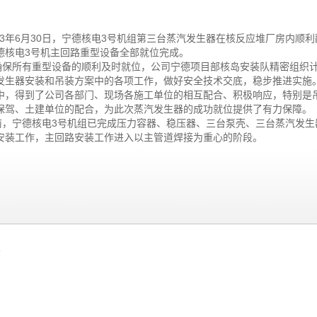
013年6月30日，宁德核电3号机组第三台蒸汽发生器在核反应堆厂房内顺
德核电3号机主回路重型设备全部就位完成。
所有重型设备的顺利及时就位，公司宁德项目部核岛安装队精密组织计
发生器安装和吊装方案中的各项工作，做好安全技术交底，稳步推进实施
中，得到了公司各部门、现场各施工单位的相互配合、积极响应，特别是
保驾、土建单位的配合，为此次蒸汽发生器的成功就位提供了有力保障。
宁德核电3号机组已完成压力容器、稳压器、三台泵壳、三台蒸汽发生
安装工作，主回路安装工作进入以主管道焊接为重心的阶段。
号