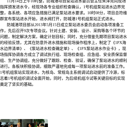
11月14日上午10时整，防城港项目泵站进水委员会主任朱泽亮向现场
指挥颁发进水令，经现场各专业组织检查确认，1号机组泵站进水边界完
整，各系统、各项应急措施已满足泵站进水要求。10时08分，项目总符维
群宣布泵站进水开始，进水阀打开，防城港1号机组泵站正式进水。
防城港项目部从2013年5月15日成立泵站进水委员会启动各项准备工
作，先后召开9次专项会议。针对土建、安装、设计、采购等各个环节的
问题，制定解决方案，确定计划目标；同时，充分借鉴先期项目泵站进水
的经验反馈，尤其在防意外进水措施和现场操作程序上，制定了《1PX海
水边界清单》、《泵站进水检查确定单》、《1PX泵站进水作业卡》，现
场指挥协调各方成立了调试执行组、现场检查组、应急组、安全质保监督
组、生产协调组，充分做好了跟踪、检查、验证，确保了泵站进水的顺利
进行。各板块积极协调，细致严谨地完成每一项泵站进水前的准备工作。
1号机组泵站实现进水，为核岛、常规岛主系统调试启动提供了冷源，标
志着1号机组织调试全面开始，同时，为后续机组冷试等关键目标的实现
奠定了坚实的基础。