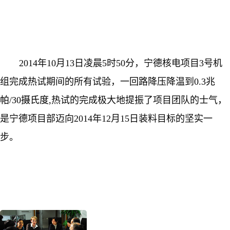
2014
年
10
月
13
日凌晨
5
时
50
分，宁德核电项目
3
号机
组完成热试期间的所有试验，一回路降压降温到
0.3
兆
帕
/30
摄氏度,
热试的完成极大地提振了项目团队的士气，
是宁德项目部迈向
2014
年
12
月
15
日装料目标的坚实一
步。