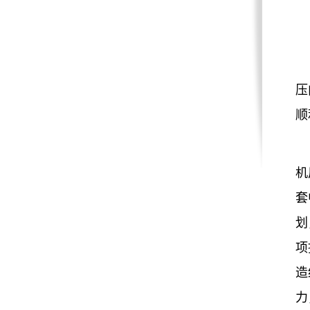
压
顺
机
套
划
项
造
力