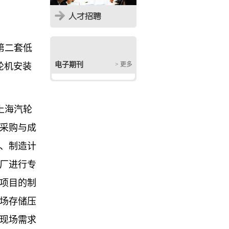
第二套低
电子期刊
> 更多
轮机安装
上海汽轮
采购与成
、制造计
厂进行专
项目的制
场存储压
现场需求