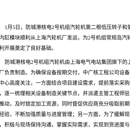
1
月
5
日，防城港核电
2
号机组汽轮机第二根低压转子和
内缸模块顺利从上海汽轮机厂发运，为
2
号机组常规岛汽
利开展奠定了良好基础。
防城港核电
2
号机组汽轮机由上海电气电站集团旗下的
厂负责制造。为确保设备按期交付，中广核工程公司设备
中心高度关注，一方面结合项目建设需求，提前落实采购
，逐一梳理相关设备制造关键节点，并派遣主管工程师驻
推动，及时锁定加工资源，同时督促供应商充分吸取前期
经验，不断加强质量与进度管理；另一方面，为了缓解现
，积极与现场保持沟通，掌握实际需求，实现到货进度与