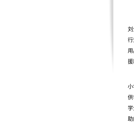
刘
行
用
援
小
供
学
助