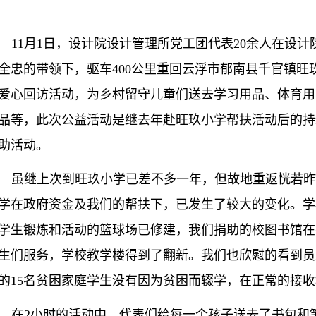
11
月
1
日，设计院设计管理所党工团代表
20
余人在
设计
全忠的带领下，驱车
400
公里重回云浮市郁南县千官镇旺
爱心回访活动，为乡村留守儿童们送去学习用品、体育用
品等，此次公益活动是继去年赴旺玖小学帮扶活动后的持
助活动。
虽继上次到旺玖小学已差不多一年，但故地重返恍若
学在政府资金及我们的帮扶下，已发生了较大的变化。学
学生锻炼和活动的篮球场已修建，我们捐助的校图书馆在
生们服务，学校教学楼得到了翻新。我们也欣慰的看到员
的
15
名贫困家庭学生没有因为贫困而辍学，在正常的接收
在2小时的活动中，代表们给每一个孩子送去了书包和