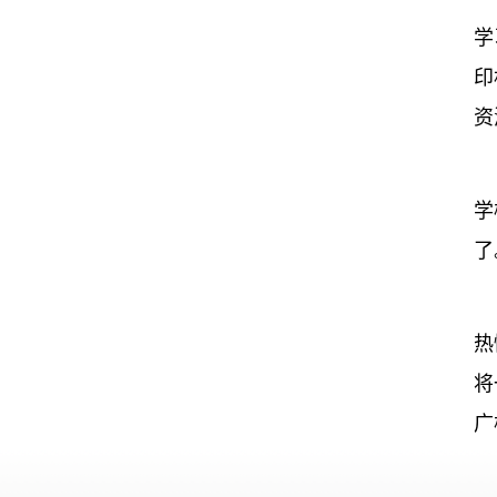
学
印
资
学
了
热
将
广