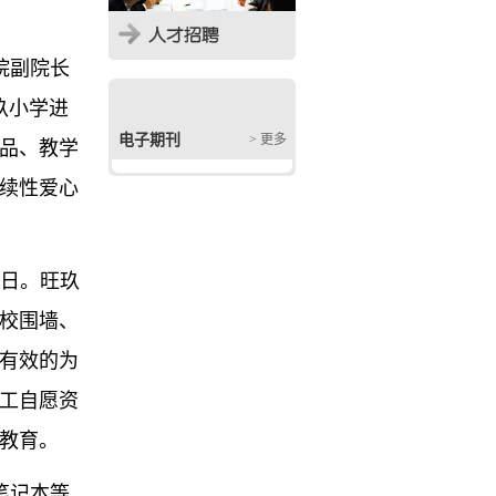
院副院长
玖小学进
电子期刊
> 更多
品、教学
续性爱心
昨日。旺玖
校围墙、
有效的为
工自愿资
教育。
笔记本等