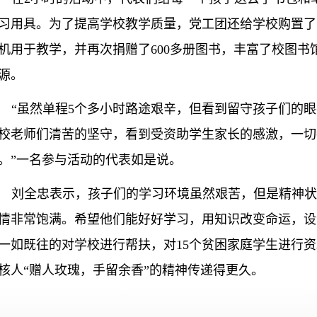
习用具。为了提高学校教学质量，党工团还给学校购置了
机用于教学，并再次捐赠了
600
多册图书，丰富了校图书
源。
“
虽然单程
5
个多小时路途艰辛，但看到留守孩子们的眼
校老师们清苦的坚守，看到受资助学生家长的感激，一切
。
”
一名参与活动的代表如是说。
刘全忠表示，孩子们的学习环境虽然艰苦，但是精神
情非常饱满。希望他们能好好学习，用知识改变命运，设
一如既往的对学校进行帮扶，对
15
个贫困家庭学生进行资
核人
“
赠人玫瑰，手留余香
”
的精神传递得更久。