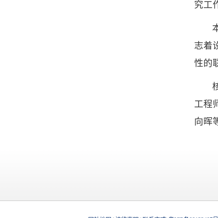
究工
志着
性的
工程
向晖