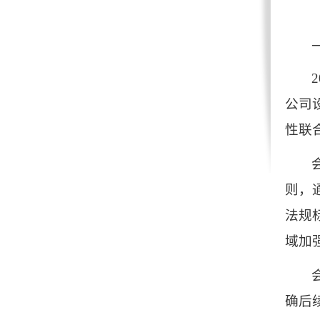
2
公司
性联
则，
法规
域加
确后