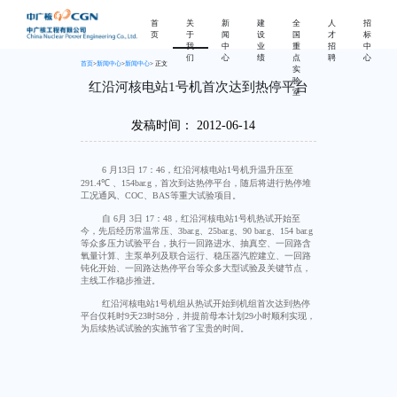
首
关
新
建
全
人
招
页
于
闻
设
国
才
标
我
中
业
重
招
中
们
心
绩
点
聘
心
首页
>
新闻中心
>
新闻中心
> 正文
实
验
红沿河核电站1号机首次达到热停平台
室
发稿时间：
2012-06-14
6
月
13
日
17
：
46
，红沿河核电站
1
号机升温升压至
291.4
℃
、
154bar.g
，首次到达热停平台，随后将进行热停堆
工况通风、
COC
、
BAS
等重大试验项目。
自
6
月
3
日
17
：
48
，红沿河核电站
1
号机热试开始至
今，先后经历常温常压、
3bar.g
、
25bar.g
、
90 bar.g
、
154 bar.g
等众多压力试验平台，执行一回路进水、抽真空、一回路含
氧量计算、主泵单列及联合运行、稳压器汽腔建立、一回路
钝化开始、一回路达热停平台等众多大型试验及关键节点，
主线工作稳步推进。
红沿河核电站
1
号机组从热试开始到机组首次达到热停
平台仅耗时
9
天
23
时
58
分，并提前母本计划
29
小时顺利实现，
为后续热试试验的实施节省了宝贵的时间。