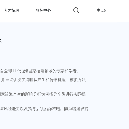
人才招聘
招标中心
中
EN
议
来自全球
11
个沿海国家核电领域的专家和学者。
，并重点讲授了海啸从产生和传播机理、模拟方法、
国家沿海产生的影响分析为例指导全员进行实际操
啸风险能力以及指导后续沿海核电厂防海啸建设提