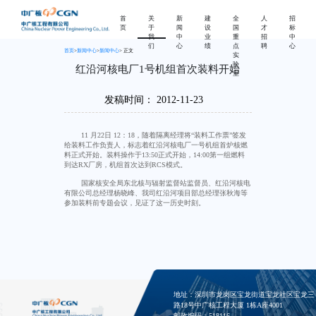
首
关
新
建
全
人
招
页
于
闻
设
国
才
标
我
中
业
重
招
中
们
心
绩
点
聘
心
首页
>
新闻中心
>
新闻中心
> 正文
实
验
红沿河核电厂1号机组首次装料开始
室
发稿时间：
2012-11-23
11
月
22
日
12
：
18
，随着隔离经理将“装料工作票”签发
给装料工作负责人，标志着红沿河核电厂一号机组首炉核燃
料正式开始。装料操作于
13:50
正式开始，
14:00
第一组燃料
到达
RX
厂房，机组首次达到
RCS
模式。
国家核安全局东北核与辐射监督站监督员、红沿河核电
有限公司总经理杨晓峰、我司红沿河项目部总经理张秋海等
参加装料前专题会议，见证了这一历史时刻。
地址：深圳市龙岗区宝龙街道宝龙社区宝龙三
路18号中广核工程大厦 1栋A座4001
邮政编码：518116