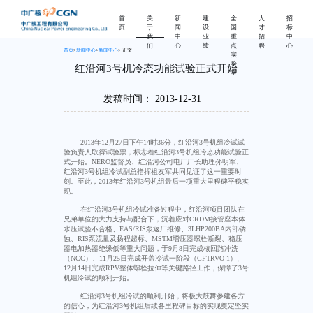
首
关
新
建
全
人
招
页
于
闻
设
国
才
标
我
中
业
重
招
中
们
心
绩
点
聘
心
首页
>
新闻中心
>
新闻中心
> 正文
实
验
红沿河3号机冷态功能试验正式开始
室
发稿时间：
2013-12-31
2013
年
12
月
27
日下午
14
时
36
分，红沿河
3
号机组冷试试
验负责人取得试验票，标志着红沿河
3
号机组冷态功能试验正
式开始。
NERO
监督员、红沿河公司电厂厂长助理孙明军、
红沿河
3
号机组冷试副总指挥祖友军共同见证了这一重要时
刻。至此，
2013
年红沿河
3
号机组最后一项重大里程碑平稳实
现。
在红沿河
3
号机组冷试准备过程中，红沿河项目团队在
兄弟单位的大力支持与配合下，沉着应对
CRDM
接管座本体
水压试验不合格、
EAS/RIS
泵返厂维修、
3LHP200BA
内部锈
蚀、
RIS
泵流量及扬程超标、
MSTM
增压器螺栓断裂、稳压
器电加热器绝缘低等重大问题，于
9
月
8
日完成核回路冲洗
（
NCC
）、
11
月
25
日完成开盖冷试一阶段（
CFTRVO-1
）、
12
月
14
日完成
RPV
整体螺栓拉伸等关键路径工作，保障了
3
号
机组冷试的顺利开始。
红沿河
3
号机组冷试的顺利开始，将极大鼓舞参建各方
的信心，为红沿河
3
号机组后续各里程碑目标的实现奠定坚实