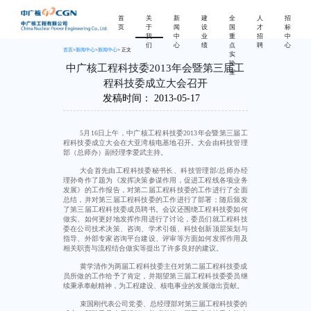
首
关
新
建
全
人
招
页
于
闻
设
国
才
标
我
中
业
重
招
中
们
心
绩
点
聘
心
首页
>
新闻中心
>
新闻中心
> 正文
实
验
中广核工程科技委2013年会暨第三届工
室
程科技委成立大会召开
发稿时间：
2013-05-17
5月16日
上午，中广核工程科技委2013年会暨第三届工
程科技委成立大会在大亚湾核电基地召开。大会由科技管理
部（总师办）副经理李爱武主持。
大会首先由工程科技委秘书长、科技管理部/总师办经
理孙奇作了题为《发挥决策参谋作用，促进工程线各项业务
发展》的工作报告，对第二届工程科技委的工作进行了全面
总结，并对第三届工程科技委的工作进行了部署；随后颁发
了第三届工程科技委成员聘书。会议还围绕工程科技委如何
做实、如何更好地发挥作用进行了讨论，委员们就工程科技
委在公司技术决策、咨询、学术引领、科技创新顶层策划与
指导、外部专家咨询平台建设、评审等方面如何发挥作用及
相关职责与流程结合做实等提出了许多良好的建议。
黄学清作为两届工程科技委主任对第二届工程科技委成
员所做的工作给予了肯定，并期望第三届工程科技委委员继
续秉承奉献精神，为工程建设、核电事业的发展做出贡献。
束国刚代表公司党委、总经理部对第三届工程科技委的