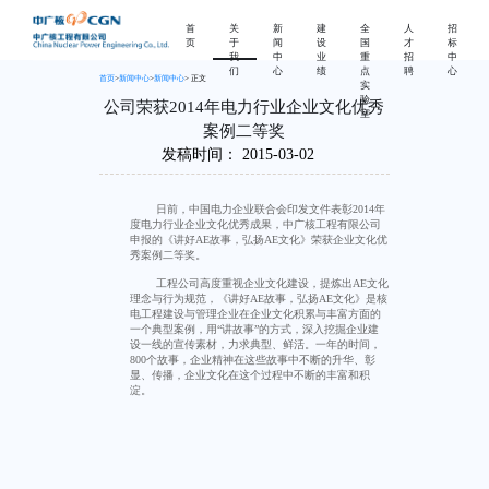
首
关
新
建
全
人
招
页
于
闻
设
国
才
标
我
中
业
重
招
中
们
心
绩
点
聘
心
首页
>
新闻中心
>
新闻中心
> 正文
实
验
公司荣获2014年电力行业企业文化优秀
室
案例二等奖
发稿时间：
2015-03-02
日前，中国电力企业联合会印发文件表彰
2014
年
度电力行业企业文化优秀成果，中广核工程有限公司
申报的《讲好
AE
故事，弘扬
AE
文化》荣获企业文化优
秀案例二等奖。
工程公司高度重视企业文化建设，提炼出
AE
文化
理念与行为规范，《讲好
AE
故事，弘扬
AE
文化》是核
电工程建设与管理企业在企业文化积累与丰富方面的
一个典型案例，用“讲故事”的方式，深入挖掘企业建
设一线的宣传素材，力求典型、鲜活。一年的时间，
800
个故事，企业精神在这些故事中不断的升华、彰
显、传播，企业文化在这个过程中不断的丰富和积
淀。