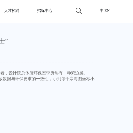
人才招聘
招标中心
中
EN
士”
业者，
设计院总体所环保室李勇
常有一种紧迫感。
排放数据与环保要求的一致性，小到每个宗海图坐标小