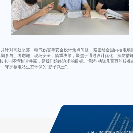
并针对高处坠落、电气伤害等安全设计焦点问题，紧密结合国内核电项
早期参与、考虑施工现场安全，慎重决策，聚焦于通过设计优化、预防措
电与环境和谐共赢，是我们始终追求的目标。”那些动辄几百页的核准
，守护核电站生态环保的“影子武士”。
地址：深圳市龙岗区宝龙街