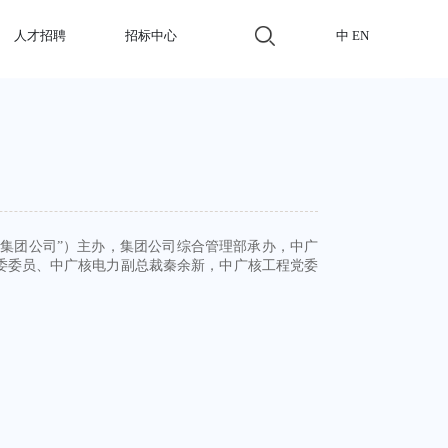
人才招聘
招标中心
中
EN
“集团公司”）主办，集团公司综合管理部承办，中广
委委员、中广核电力副总裁秦余新，中广核工程党委