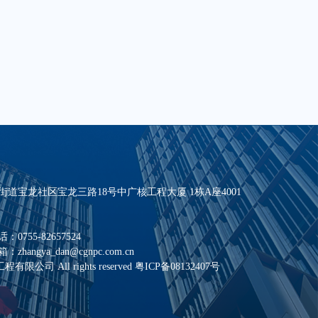
道宝龙社区宝龙三路18号中广核工程大厦 1栋A座4001
55-82657524
ngya_dan@cgnpc.com.cn
工程有限公司 All rights reserved
粤ICP备08132407号