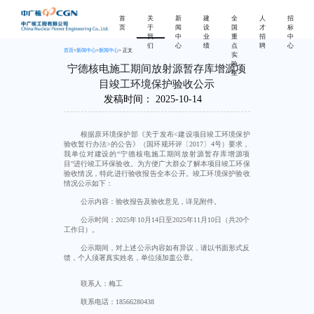
首
关
新
建
全
人
招
页
于
闻
设
国
才
标
我
中
业
重
招
中
们
心
绩
点
聘
心
首页
>
新闻中心
>
新闻中心
> 正文
实
验
宁德核电施工期间放射源暂存库增源项
室
目竣工环境保护验收公示
发稿时间：
2025-10-14
根据原环境保护部《关于发布<建设项目竣工环境保护
验收暂行办法>的公告》（国环规环评〔2017〕4号）要求，
我单位对建设的“宁德核电施工期间放射源暂存库增源项
目”进行竣工环保验收。为方便广大群众了解本项目竣工环保
验收情况，特此进行验收报告全本公开。竣工环境保护验收
情况公示如下：
公示内容：验收报告及验收意见，详见附件。
公示时间：2025年10月14日至2025年11月10日（共20个
工作日）。
公示期间，对上述公示内容如有异议，请以书面形式反
馈，个人须署真实姓名，单位须加盖公章。
联系人：梅工
联系电话：18566280438