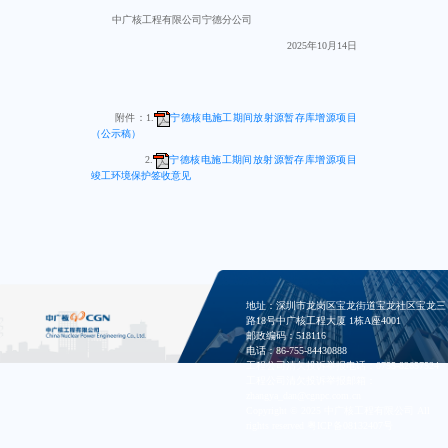
中广核工程有限公司宁德分公司
2025年10月14日
附件：1.
宁德核电施工期间放射源暂存库增源项目
（公示稿）
2.
宁德核电施工期间放射源暂存库增源项目
竣工环境保护签收意见
地址：深圳市龙岗区宝龙街道宝龙社区宝龙三
路18号中广核工程大厦 1栋A座4001
邮政编码：518116
电话：86-755-84430888
工程公司清欠投诉举报电话：0755-82657524
工程公司清欠投诉举报邮箱：
zhangya_dan@cgnpc.com.cn
Copyright © 2025 中广核工程有限公司 All
rights reserved
粤ICP备08132407号