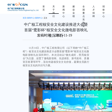
首
关
新
建
全
人
招
页
于
闻
设
国
才
标
我
中
业
重
招
中
们
心
绩
点
聘
心
首页
>
新闻中心
>
新闻中心
> 正文
实
验
中广核工程核安全文化建设推进大会暨
室
首届“鹭影杯”核安全文化微电影首映礼
在深举行
发稿时间：
2025-11-19
11月14日，中广核工程有限公司（以下简称“中广核工
程”）核安全文化建设推进大会暨首届“鹭影杯”核安全文化微
电影首映礼在深圳举行。本次活动以“微光成炬，照亮核安
全”为主题，设置了微电影首映、先进表彰、新书发布、质量
宣言签署等环节，旨在传递核安全文化价值，凝聚全员践行
核安全文化的共识与力量。