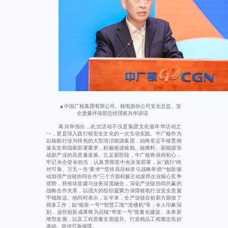
▲中国广核集团有限公司、核电股份公司安全总监、安
全质量环保部总经理蒋兴华讲话
蒋兴华指出，此次活动不仅是集团文化嘉年华活动之
一，更是深入践行核安全文化的一次生动实践。中广核作为
以核能行业为特色的大型清洁能源集团，始终坚定不移贯彻
落实党和国家部署要求，积极推进核能、核燃料、新能源等
战新产业的高质量发展。立足新阶段，中广核将保持初心，
牢记央企使命担当，认真贯彻党中央决策部署，从“践行‘绝
对可靠、万无一失’要求”“坚持高目标牵引战略举措”“创新驱
动加强产业链协同合作”三个方面积极主动发挥企业核心竞争
优势，持推动党建与业务深度融合，深化产业链协同共赢的
战略合作关系，以强大的组织凝聚力保障核电行业安全质量
平稳致远。他同时表示，近年来，全产业链在创新方面做了
很多工作，如“核柴一号”“智慧工地”“造楼机”等，令人印象深
刻，这些创新成果将为后续“华龙一号”批量化建设、未来新
堆型发展，以及工程质量全面提升、打造精品工程奠定良好
基础、提供可靠保障。