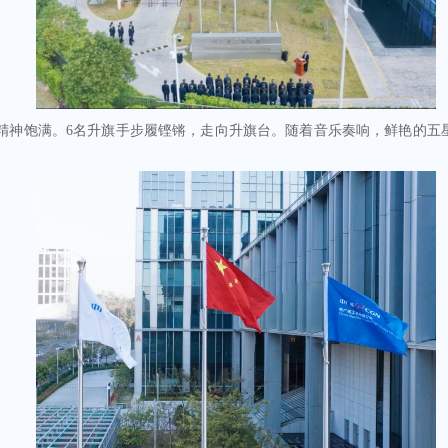
精神饱满。6名升旗手步履铿锵，走向升旗台。随着音乐奏响，鲜艳的五