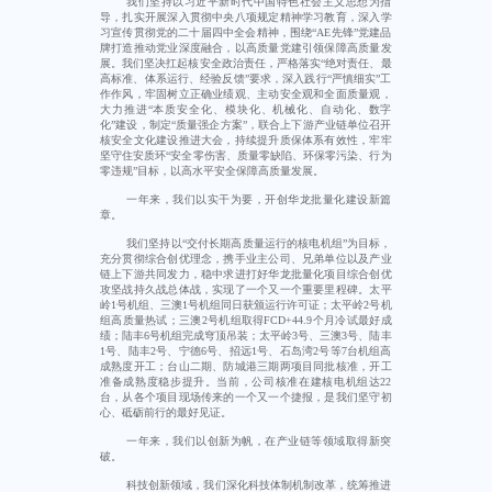
我们坚持以习近平新时代中国特色社会主义思想为指
导，扎实开展深入贯彻中央八项规定精神学习教育，深入学
习宣传贯彻党的二十届四中全会精神，围绕“AE先锋”党建品
牌打造推动党业深度融合，以高质量党建引领保障高质量发
展。我们坚决扛起核安全政治责任，严格落实“绝对责任、最
高标准、体系运行、经验反馈”要求，深入践行“严慎细实”工
作作风，牢固树立正确业绩观、主动安全观和全面质量观，
大力推进“本质安全化、模块化、机械化、自动化、数字
化”建设，制定“质量强企方案”，联合上下游产业链单位召开
核安全文化建设推进大会，持续提升质保体系有效性，牢牢
坚守住安质环“安全零伤害、质量零缺陷、环保零污染、行为
零违规”目标，以高水平安全保障高质量发展。
一年来，我们以实干为要，开创华龙批量化建设新篇
章。
我们坚持以“交付长期高质量运行的核电机组”为目标，
充分贯彻综合创优理念，携手业主公司、兄弟单位以及产业
链上下游共同发力，稳中求进打好华龙批量化项目综合创优
攻坚战持久战总体战，实现了一个又一个重要里程碑。太平
岭1号机组、三澳1号机组同日获颁运行许可证；太平岭2号机
组高质量热试；三澳2号机组取得FCD+44.9个月冷试最好成
绩；陆丰6号机组完成穹顶吊装；太平岭3号、三澳3号、陆丰
1号、陆丰2号、宁德6号、招远1号、石岛湾2号等7台机组高
成熟度开工；台山二期、防城港三期两项目同批核准，开工
准备成熟度稳步提升。当前，公司核准在建核电机组达22
台，从各个项目现场传来的一个又一个捷报，是我们坚守初
心、砥砺前行的最好见证。
一年来，我们以创新为帆，在产业链等领域取得新突
破。
科技创新领域，我们深化科技体制机制改革，统筹推进