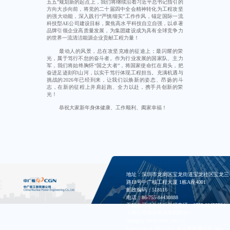
五五”规划新的起点上，我们将继续沿着习近平总书记指引的
方向大步向前，将党的二十届四中全会精神转化为工程攻坚
的强大动能，深入践行“严慎细实”工作作风，锚定国际一流
科技型AE公司建设目标，聚焦高水平科技自立自强，以卓著
品牌引领企业高质量发展，为集团建设成为具有全球竞争力
的世界一流清洁能源企业贡献工程力量！
最动人的风景，总在攻坚克难的征途上；最闪耀的荣
光，属于笃行不怠的奋斗者。作为行业发展的国家队、主力
军，我们将始终胸怀“国之大者”，将国家使命扛在肩头，把
奋进足迹刻印山河，以实干笃行体现工程担当。充满机遇与
挑战的2026年已经到来，让我们以焕新的姿态、昂扬的斗
志，在新的征程上并肩起跑、全力以赴，携手共创新的荣
光！
恭祝大家新年身体健康、工作顺利、阖家幸福！
地址：深圳市龙岗区宝龙街道宝龙社区宝龙三
路18号中广核工程大厦 1栋A座4001
邮政编码：518116
电话：86-755-84430888
工程公司清欠投诉举报电话：0755-82657524
工程公司清欠投诉举报邮箱：
zhangya_dan@cgnpc.com.cn
Copyright © 2025 中广核工程有限公司 All