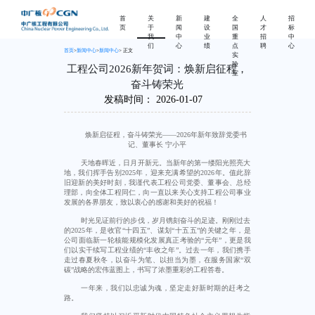
首
关
新
建
全
人
招
页
于
闻
设
国
才
标
我
中
业
重
招
中
们
心
绩
点
聘
心
首页
>
新闻中心
>
新闻中心
> 正文
实
验
工程公司2026新年贺词：焕新启征程，
室
奋斗铸荣光
发稿时间：
2026-01-07
焕新启征程，奋斗铸荣光——2026年新年致辞党委书
记、董事长 宁小平
天地春晖近，日月开新元。当新年的第一缕阳光照亮大
地，我们挥手告别2025年，迎来充满希望的2026年。值此辞
旧迎新的美好时刻，我谨代表工程公司党委、董事会、总经
理部，向全体工程同仁，向一直以来关心支持工程公司事业
发展的各界朋友，致以衷心的感谢和美好的祝福！
时光见证前行的步伐，岁月镌刻奋斗的足迹。刚刚过去
的2025年，是收官“十四五”、谋划“十五五”的关键之年，是
公司面临新一轮核能规模化发展真正考验的“元年”，更是我
们以实干续写工程业绩的“丰收之年”。过去一年，我们携手
走过春夏秋冬，以奋斗为笔、以担当为墨，在服务国家“双
碳”战略的宏伟蓝图上，书写了浓墨重彩的工程答卷。
一年来，我们以忠诚为魂，坚定走好新时期的赶考之
路。