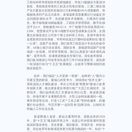
工程化科研和原创技术策源地建设，华龙2.0版融合方案成功
获批，系统推进研发转工程及示范项目落地，三澳二期全国
产化方案首次实现华龙项目61万多种物项100％清查建档，智
能核电系列产品正式发布，多项成果高质量通过行业鉴定并
达到国际领先水平，先进建造技术造楼机、大模块行业领
先，数字核电驱动精益建造，工程技术管理系统、数字化移
交平台2.0、智能建造NICE2.0、中广核数字供应链系统WE-
LINK、智慧调试平台等15项数字化转型成果多点应用，全国
重点实验室成立公司首个博士后科研工作站，首获中国专利
金奖取得历史性突破，华昇科技成立打通科技成果转化“最后
一公里”。战新产业领域，我们发挥工程及设计专业化价值作
用，AE核心能力在在退役、国际业务、新能源等战新产业领
域进一步拓展。经营管理领域，我们认真落实“成本领先战
略”，提早布局、加速推进精益化专项行动。深化改革领域，
我们纵深推进公司改革深化提升三年行动全面收官，谋划新
一轮深改行动与“十五五”发展规划，以改革引擎驱动组织效
能全面提升。
此外，我们锚定“人才是第一资源”，始终把“人”视为公
司最宝贵的财富、最核心的竞争力，持续强化“技术立身”，
系统谋划人才梯队建设，举办公司首届“青鹭杯”微创小改青
年创新大赛，推出更多更实举措引领广大员工扎根技术、深
耕技术。我们始终把员工关爱放在突出位置，推进基层减
负，持续开展子女暑期托管班、大型义诊和送健康到一线、
青年联谊等活动，打造“i工友”“工友之家”等特色服务，积极
履行社会责任，号召开展“一起到百色”品牌活动，让组织关
怀融入工作生活点滴。
新蓝图催人奋进，新起点蓄势待发。迎面走来的2026
年，是“十五五”规划的开局之年，也是公司外部发展环境面
临深刻复杂变化，安全质量、项目建设、市场开发、科技创
新、深化改革等各领域迎来更大机遇与挑战的一年。站在“十