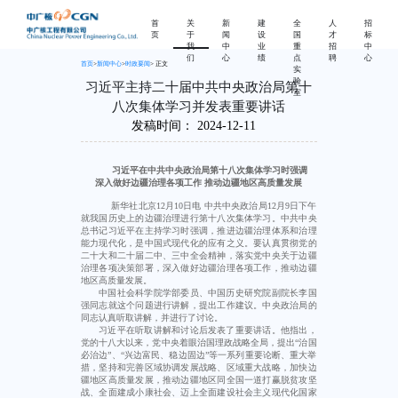
首
关
新
建
全
人
招
页
于
闻
设
国
才
标
我
中
业
重
招
中
们
心
绩
点
聘
心
首页
>
新闻中心
>
时政要闻
> 正文
实
验
习近平主持二十届中共中央政治局第十
室
八次集体学习并发表重要讲话
发稿时间：
2024-12-11
习近平在中共中央政治局第十八次集体学习时强调
深入做好边疆治理各项工作 推动边疆地区高质量发展
新华社北京12月10日电 中共中央政治局12月9日下午
就我国历史上的边疆治理进行第十八次集体学习。中共中央
总书记习近平在主持学习时强调，推进边疆治理体系和治理
能力现代化，是中国式现代化的应有之义。要认真贯彻党的
二十大和二十届二中、三中全会精神，落实党中央关于边疆
治理各项决策部署，深入做好边疆治理各项工作，推动边疆
地区高质量发展。
中国社会科学院学部委员、中国历史研究院副院长李国
强同志就这个问题进行讲解，提出工作建议。中央政治局的
同志认真听取讲解，并进行了讨论。
习近平在听取讲解和讨论后发表了重要讲话。他指出，
党的十八大以来，党中央着眼治国理政战略全局，提出“治国
必治边”、“兴边富民、稳边固边”等一系列重要论断、重大举
措，坚持和完善区域协调发展战略、区域重大战略，加快边
疆地区高质量发展，推动边疆地区同全国一道打赢脱贫攻坚
战、全面建成小康社会、迈上全面建设社会主义现代化国家