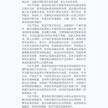
新征程，边疆治理取得历史性成就、发生历史性变革。
习近平强调，要坚持把党的全面领导落实到边疆治理各
方面全过程。要加强战略规划和统筹协调，把边疆治理有机
融入各方面事业发展。有关部门要各负其责、勇于担当，密
切配合、形成合力。边疆地区各级党组织要一以贯之同党中
央精神对标对表，并落实到各项规划、法规、政策、项目的
具体谋划和实施中。
习近平指出，推进中国式现代化，边疆地区一个都不能
少。要把边疆地区发展纳入中国式现代化战略全局，纳入区
域协调发展战略、区域重大战略，完整准确全面贯彻新发展
理念，支持边疆地区依托自身条件禀赋，在融入新发展格
局、融入全国统一大市场中实现自身高质量发展。坚持以改
革开放增动力、添活力，发挥边疆地区沿海、沿边等优势，
打造形态多样的开放高地，形成陆海内外联动、东西双向互
济的全面开放格局。坚持城乡融合发展，稳步推进以县城为
重要载体的新型城镇化建设，推进乡村全面振兴，巩固拓展
脱贫攻坚成果，有效防止规模化返贫致贫。坚持在发展中保
障和改善民生，不断改善边疆地区生产生活条件，加快补齐
基础设施和基本公共服务短板。
习近平强调，要坚持把推进中华民族共同体建设作为边
疆民族地区工作的主线。广泛践行社会主义核心价值观，引
导边疆地区各族群众不断增强对伟大祖国、中华民族、中华
文化、中国共产党、中国特色社会主义的认同，构筑中华民
族共有精神家园。坚持和完善民族区域自治制度，保障各族
群众合法权益。全面推广普及国家通用语言文字，全面推行
使用国家统编教材。持续深化民族团结进步创建工作，积极
构建互嵌式社会结构和社区环境，促进各民族像石榴籽一样
紧紧抱在一起。
习近平指出，要坚持把维护国家安全和社会稳定作为边
疆治理的底线要求。完善共建共治共享的社会治理制度，不
断夯实基层基础，提升边疆地区社会治理效能。加强基础设
施建设，强化科技赋能，提高卫国戍边整体能力。