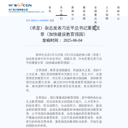
首
关
新
建
全
人
招
页
于
闻
设
国
才
标
我
中
业
重
招
中
们
心
绩
点
聘
心
首页
>
新闻中心
>
时政要闻
> 正文
实
验
《求是》杂志发表习近平总书记重要文
室
章《加快建设教育强国》
发稿时间：
2025-06-04
新华社北京5月31日电 6月1日出版的第11期《求是》
杂志将发表中共中央总书记、国家主席、中央军委主席习近
平的重要文章《加快建设教育强国》。
文章强调，教育是强国建设、民族复兴之基。党的十
八大以来，我们坚持把教育作为国之大计、党之大计，全面
贯彻党的教育方针，作出深入实施科教兴国战略、加快教育
现代化的重大决策，确立到2035年建成教育强国的奋斗目
标，推动新时代教育事业取得历史性成就、发生格局性变
化。
文章指出，我们要建成的教育强国，是中国特色社会
主义教育强国，应当具有强大的思政引领力、人才竞争力、
科技支撑力、民生保障力、社会协同力、国际影响力。建设
这样的教育强国，必须全面构建固本铸魂的思想政治教育体
系、公平优质的基础教育体系、自强卓越的高等教育体系、
产教融合的职业教育体系、泛在可及的终身教育体系、创新
牵引的科技支撑体系、素质精良的教师队伍体系、开放互鉴
的国际合作体系。