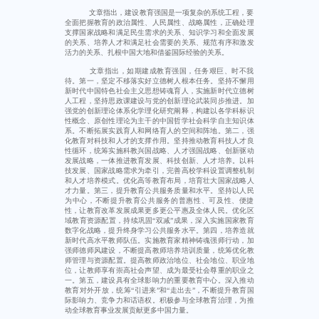
文章指出，建设教育强国是一项复杂的系统工程，要
全面把握教育的政治属性、人民属性、战略属性，正确处理
支撑国家战略和满足民生需求的关系、知识学习和全面发展
的关系、培养人才和满足社会需要的关系、规范有序和激发
活力的关系、扎根中国大地和借鉴国际经验的关系。
文章指出，如期建成教育强国，任务艰巨、时不我
待。第一，坚定不移落实好立德树人根本任务。坚持不懈用
新时代中国特色社会主义思想铸魂育人，实施新时代立德树
人工程，坚持思政课建设与党的创新理论武装同步推进。加
强党的创新理论体系化学理化研究阐释，构建以各学科标识
性概念、原创性理论为主干的中国哲学社会科学自主知识体
系。不断拓展实践育人和网络育人的空间和阵地。第二，强
化教育对科技和人才的支撑作用。坚持推动教育科技人才良
性循环，统筹实施科教兴国战略、人才强国战略、创新驱动
发展战略，一体推进教育发展、科技创新、人才培养。以科
技发展、国家战略需求为牵引，完善高校学科设置调整机制
和人才培养模式。优化高等教育布局，培育壮大国家战略人
才力量。第三，提升教育公共服务质量和水平。坚持以人民
为中心，不断提升教育公共服务的普惠性、可及性、便捷
性，让教育改革发展成果更多更公平惠及全体人民。优化区
域教育资源配置，持续巩固“双减”成果，深入实施国家教育
数字化战略，提升终身学习公共服务水平。第四，培养造就
新时代高水平教师队伍。实施教育家精神铸魂强师行动，加
强师德师风建设，不断提高教师培养培训质量，统筹优化教
师管理与资源配置。提高教师政治地位、社会地位、职业地
位，让教师享有崇高社会声望、成为最受社会尊重的职业之
一。第五，建设具有全球影响力的重要教育中心。深入推动
教育对外开放，统筹“引进来”和“走出去”，不断提升教育国
际影响力、竞争力和话语权。积极参与全球教育治理，为推
动全球教育事业发展贡献更多中国力量。