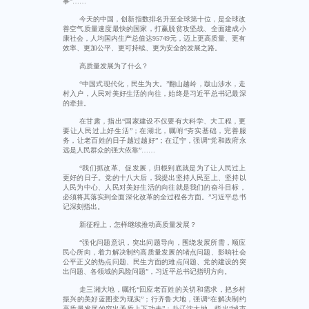
事”……
今天的中国，创新指数排名升至全球第十位，是全球改
善空气质量速度最快的国家，打赢脱贫攻坚战、全面建成小
康社会，人均国内生产总值达95749元，迈上更高质量、更有
效率、更加公平、更可持续、更为安全的发展之路。
高质量发展为了什么？
“中国式现代化，民生为大。”翻山越岭，跋山涉水，走
村入户，人民对美好生活的向往，始终是习近平总书记最深
的牵挂。
在甘肃，指出“国家建设不仅要有大科学、大工程，更
要让人民过上好生活”；在湖北，嘱咐“夯实基础，完善服
务，让老百姓的日子越过越好”；在辽宁，强调“党和政府永
远是人民群众的强大依靠”……
“我们抓改革、促发展，归根到底就是为了让人民过上
更好的日子。党的十八大后，我提出坚持人民至上、坚持以
人民为中心、人民对美好生活的向往就是我们的奋斗目标，
必须将其落实到全面深化改革的全过程各方面。”习近平总书
记深刻指出。
新征程上，怎样继续推动高质量发展？
“强化问题意识，突出问题导向，围绕发展所需，顺应
民心所向，着力解决制约高质量发展的堵点问题、影响社会
公平正义的热点问题、民生方面的难点问题、党的建设的突
出问题、各领域的风险问题”，习近平总书记指明方向。
走三湘大地，嘱托“回应老百姓的关切和需求，把乡村
振兴的美好蓝图变为现实”；行齐鲁大地，强调“在解决制约
高质量发展的突出矛盾上下功夫”；赴辽沈大地，指出“城市