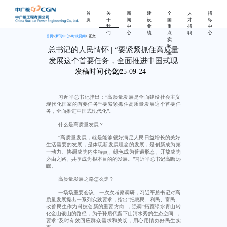
首
关
新
建
全
人
招
页
于
闻
设
国
才
标
我
中
业
重
招
中
们
心
绩
点
聘
心
首页
>
新闻中心
>
时政要闻
> 正文
实
验
总书记的人民情怀 | “要紧紧抓住高质量
室
发展这个首要任务，全面推进中国式现
代化”
发稿时间：
2025-09-24
习近平总书记指出：“高质量发展是全面建设社会主义
现代化国家的首要任务”“要紧紧抓住高质量发展这个首要任
务，全面推进中国式现代化”。
什么是高质量发展？
“高质量发展，就是能够很好满足人民日益增长的美好
生活需要的发展，是体现新发展理念的发展，是创新成为第
一动力、协调成为内生特点、绿色成为普遍形态、开放成为
必由之路、共享成为根本目的的发展。”习近平总书记高瞻远
瞩。
高质量发展之路怎么走？
一场场重要会议、一次次考察调研，习近平总书记对高
质量发展提出一系列实践要求，指出“把惠民、利民、富民、
改善民生作为科技创新的重要方向”，强调“拓宽绿水青山转
化金山银山的路径，为子孙后代留下山清水秀的生态空间”，
要求“及时有效回应群众需求和关切，用心用情办好民生实