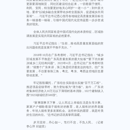
更新要因地制宜，同社区建设结合起来，一切着眼于便民、
利民、安民，特别要更好地关心呵护‘一老一小’”；到中原大
地，要求“以城乡融合发展带动乡村全面振兴，促进城乡共同
富裕”……习近平总书记悉心指导各地锚定高质量发展目标任
务一锤接着一锤敲，引领中国式现代化宏伟蓝图一步步变成
美好现实。
全体人民共同富裕是中国式现代化的本质特征，区域协
调发展是实现共同富裕的必然要求。
习近平总书记指出：“当前，推动高质量发展面临的突
出问题依然是发展不平衡不充分。”
2018年10月在广东考察时，习近平总书记指出：“城乡
区域发展不平衡是广东高质量发展的最大短板”“要下功夫解
决城乡二元结构问题”。2023年4月，总书记在广东考察时强
调：“就整个广东来讲，珠三角是经济最发达的地方。但广东
要发展，不仅要靠珠三角，粤北、粤东、粤西这些地区也要
联动发展。”
牢记殷殷嘱托，广东结合实际提出实施“百千万工程”，
推进强县促镇带村，努力变短板为“潜力板”。如今，广东农
村集体经济收入10万元以下薄弱村基本消除，102个建制镇入
围“2025镇域经济500强”。
“家事国事天下事，让人民过上幸福生活是头等大事。
家家户户都盼着孩子能有好的教育，老人能有好的养老服
务，年轻人能有更多发展机会。这些朴实的愿望，就是对美
好生活的向往。”总书记的话语真挚而温暖。
岁月流转，丹心如一。笃行不怠，不负人民。（记者
李心萍 邱超奕）