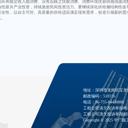
居民有稳定收入能消费、没有后顾之忧敢消费、消费环境优获得感强愿消
略性新兴产业投资，持续激发民间投资活力。要继续深化供给侧结构性改
安全性，以自主可控、高质量的供给适应满足现有需求，创造引领新的需
点。
地址：深圳市龙岗区宝龙街
邮政编码：518116
电话：86-755-84430888
工程公司清欠投诉举报电话：07
工程公司清欠投诉举报邮箱：zha
Copyright © 2025 中广核