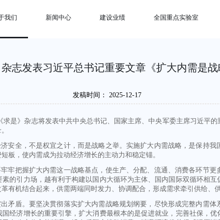
于我们
新闻中心
建设业绩
全国重点实验室
》杂志发表习近平总书记重要文章《扩大内需是战
发稿时间：
2025-12-17
第24期《求是》杂志将发表中共中央总书记、国家主席、中央军委主席习近
录。
经济安全，不是权宜之计，而是战略之举。实施扩大内需战略，是保持我
费短板，使内需成为拉动经济增长的主动力和稳定锚。
要牢牢把握扩大内需这一战略基点，使生产、分配、流通、消费各环节更
要素的引力场，越有利于构建以国内大循环为主体、国内国际双循环相互
改革有机结合起来，供需两端同时发力、协调配合，形成需求牵引供给、
突出矛盾。要坚决贯彻落实扩大内需战略规划纲要，尽快形成完整内需体
我国经济增长的重要引擎，扩大消费最根本的是促进就业，完善社保，优