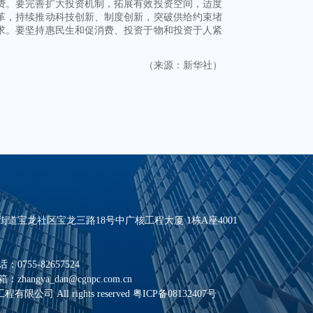
费。要完善扩大投资机制，拓展有效投资空间，适度
革，持续推动科技创新、制度创新，突破供给约束堵
求。要坚持惠民生和促消费、投资于物和投资于人紧
（来源：新华社）
道宝龙社区宝龙三路18号中广核工程大厦 1栋A座4001
55-82657524
ngya_dan@cgnpc.com.cn
工程有限公司 All rights reserved
粤ICP备08132407号